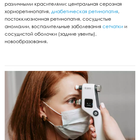
различными красителями: центральная серозная
хориоретинопатия,
диабетическая ретинопатия
,
постокклюзионная ретинопатия, сосудистые
аномалии, воспалительные заболевания
сетчатки
и
сосудистой оболочки (задние увеиты),
новообразования.