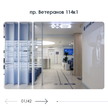
пр. Ветеранов 114к1
01
/
42