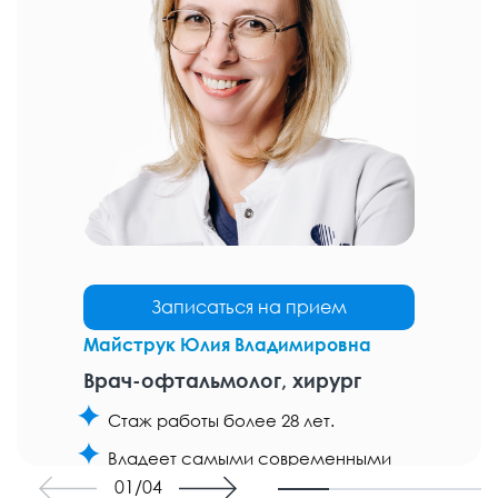
Записаться на прием
Майструк Юлия Владимировна
Врач-офтальмолог, хирург
Стаж работы более 28 лет.
Владеет самыми современными
техниками оперативного лечения
01
/
04