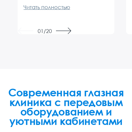
маминого глаза, после которых
дал нужные рекоментации, четко и
понятно объяснил нашу ситуацию и
посоветовал дальнейшие действия,
Previous
Next
01/20
на все вопросы терпеливо ответил,
вселил надежду и веру в лучшее.
Первый раз ушли от доктора без
оставшихся вопросов, с планом
дальнейшего действия. Побольше
бы таких искренних, любящих своё
дело профессионалов.
Современная глазная
клиника
с передовым
оборудованием и
уютными кабинетами