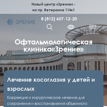
Новый центр «Зрение» -
на пр. Ветеранов 114к1
8 (812) 607-12-20
Офтальмологическая
клиника
«Зрение»
Лазерная коррекция зрения
Кератопластика
SMILE PRO — отличное зрение
Лечение возрастной
Лечение глазных заболеваний
Ортокератология — ночные
Подбор очков и контактных
Детская офтальмология
Лечение косоглазия у детей и
за 8 секунд!
дальнозоркости
линзы
линз
взрослых
Инновационный метод SMILE PRO,
Хирургическая операция по пересадке
Лазерное лечение заболеваний сетчатки и
Проведем полную диагностику детской
современный метод SMILE, классический
роговицы.
глаукомы. Хирургическое лечение катаракты,
зрительной системы, вовремя выявим глазное
Самое быстрое восстановление — уже на
Бесшовная операция по замене естественного
Современный метод коррекции близорукости
Подберем линзы любой сложности и изготовим
Коррекция и хирургическое лечение для
метод Femto Lasik, методика первого поколения
глаукомы, заболеваний стекловидного тела и
заболевание, назначим правильное лечение.
следующий день вы вернетесь к привычной
хрусталика на искусственный
и астигматизма безопераций, использования
очки по самым высоким стандартам. Широкий
сохранения и восстановления объемного
ФРК
сетчатки.