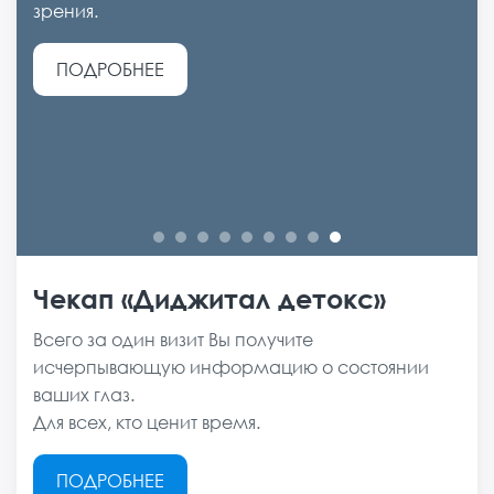
ПОДРОБНЕЕ
жизни.
дневных линз или очков. Ночью спите в орто-
выбор современной оптики: оправы, очковые
зрения.
ПОДРОБНЕЕ
Увидите мир четче и ярче, чем в очках или
линзах — днем хорошо видите без них.
линзы из прогрессивных материалов, лупы.
ПОДРОБНЕЕ
ПОДРОБНЕЕ
ПОДРОБНЕЕ
линзах!
ПОДРОБНЕЕ
Проверено на 9 млн глаз.
ПОДРОБНЕЕ
ПОДРОБНЕЕ
ПОДРОБНЕЕ
Чекап «Диджитал детокс»
Детский чекап «Забота о
Абонемент «Год под
Годовой курс «Контроль
зрении»
присмотром»
косоглазия»
Всего за один визит Вы получите
исчерпывающую информацию о состоянии
Один визит, за который ребёнок проходит
Экономия бюджета — четыре приёма по цене
Полный цикл терапии для ребёнка до 15 лет.
ваших глаз.
полный экспресс-скрининг зрения.
трёх: вы платите один раз и сохраняете до 2 970
Всё лечение в одном пакете — без доплат и
Для всех, кто ценит время.
За 40 минут родители получат чёткий ответ:
₽ семейного бюджета в год.
лишних походов по кабинетам.
зрение в норме или требуется коррекция. Всё
ПОДРОБНЕЕ
сразу, без повторных походов.