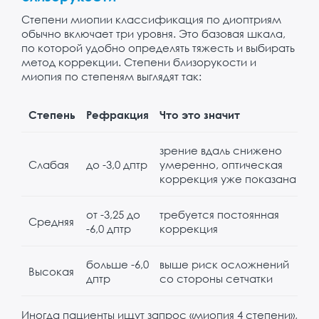
Степени миопии классификация по диоптриям
обычно включает три уровня. Это базовая шкала,
по которой удобно определять тяжесть и выбирать
метод коррекции. Степени близорукости и
миопия по степеням выглядят так:
Степень
Рефракция
Что это значит
зрение вдаль снижено
Слабая
до -3,0 дптр
умеренно, оптическая
коррекция уже показана
от -3,25 до
требуется постоянная
Средняя
-6,0 дптр
коррекция
больше -6,0
выше риск осложнений
Высокая
дптр
со стороны сетчатки
Иногда пациенты ищут запрос «миопия 4 степени»,