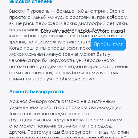
Высокая степень
Высокий уровень — больше -6,0 диоптрии. Это не
X
просто сильный минус, а состояние, при котором
выше риск периферических дистрофий сетчатки,
ее разрывов и других осложнений. Здесь
Есть ли у вас синдром сухого глаза?
классификация отражает уже не только качество
зрения, но и возможную тяжесть последствий.
Пройти тест
Когда пациенты спрашивают, какой
максимальный минус зрения может быть у
человека при близорукости, универсального
потолка нет: у отдельных людей встречаются очень
большие значения, но чем больше минус, тем
внимательнее нужно обследование.
Ложная близорукость
Ложная близорукость связана не с истинным
удлинением глаза, а со спазмом аккомодации.
Такое состояние иногда называют
функциональным нарушением. По симптомам
оно может напоминать миопию, но подход
другой. Поэтому виды близорукости и виды миопии
важно разделять: истинная форма требует одной