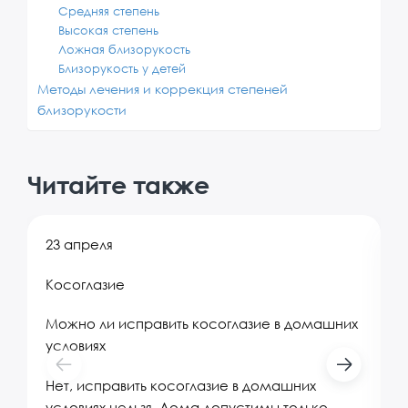
Средняя степень
Высокая степень
Ложная близорукость
Близорукость у детей
Методы лечения и коррекция степеней
близорукости
Читайте также
23 апреля
2
Косоглазие
С
Можно ли исправить косоглазие в домашних
С
условиях
С
Нет, исправить косоглазие в домашних
т
условиях нельзя. Дома допустимы только
и