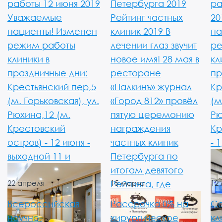
работы 12 июня 2019
Петербурга 2019
ра
Уважаемые
Рейтинг частных
20
пациенты! Изменен
клиник 2019 В
па
режим работы
лечении глаз звучит
ре
клиники в
новое имя! 28 мая в
кл
праздничные дни:
ресторане
пр
Крестьянский пер,5
«Палкинъ» журнал
Кр
(м. Горьковская), ул.
«Город 812» провёл
(м
Рюхина,12 (м.
пятую церемонию
Рю
Крестовский
награждения
Кр
остров) - 12 июня -
частных клиник
- 1
выходной 11 и
Петербурга по
итогам девятого
22 апреля
Рейтинга, где
15 марта
12
Всероссийская
Рассрочка 0% на
Со
научно-
хирургическое
кл