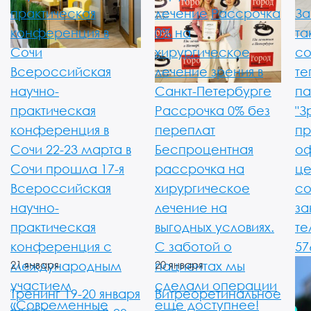
практическая
лечение
Рассрочка
За
конференция в
0% на
та
Сочи
хирургическое
со
Всероссийская
лечение зрения в
те
научно-
Санкт-Петербурге
па
практическая
Рассрочка 0% без
"З
конференция в
переплат
пр
Сочи 22-23 марта в
Беспроцентная
оф
Сочи прошла 17-я
рассрочка на
це
Всероссийская
хирургическое
со
научно-
лечение на
за
практическая
выгодных условиях.
те
конференция с
С заботой о
57
международным
21 января
пациентах мы
20 января
участием
сделали операции
Тренинг 19-20 января
Витреоретинальное
«Современные
еще доступнее!