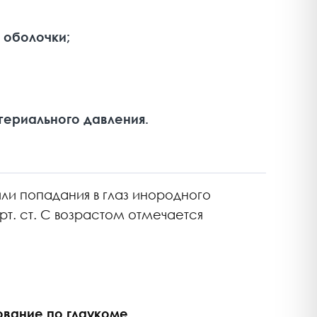
 оболочки;
териального давления.
ли попадания в глаз инородного
т. ст. С возрастом отмечается
вание по глаукоме