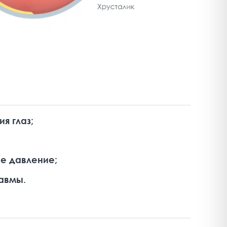
я глаз;
е давление;
авмы.