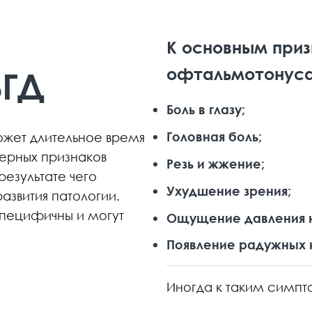
К основным при
офтальмотонуса
ВГД
Боль в глазу;
Головная боль;
жет длительное время
терных признаков
Резь и жжение;
результате чего
Ухудшение зрения;
азвития патологии.
специфичны и могут
Ощущение давления н
Появление радужных к
Иногда к таким симпт