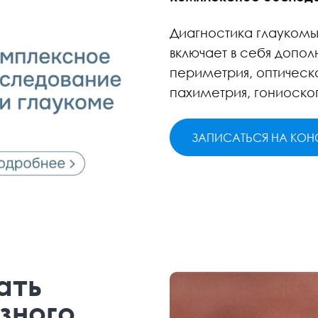
Диагностика глаукомы
включает в себя допо
периметрия, оптическ
пахиметрия, гониоско
ЗАПИСАТЬСЯ НА КО
ать
зного