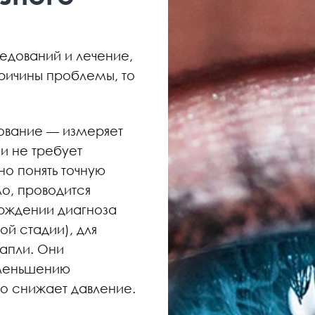
едований и лечение,
ричины проблемы, то
дование — измеряет
и не требует
но понять точную
ло, проводится
рждении диагноза
й стадии), для
апли. Они
уменьшению
то снижает давление.