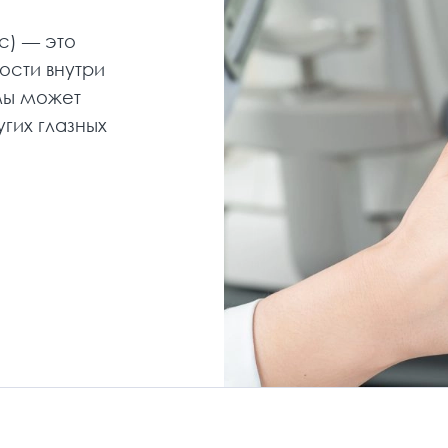
с) — это
ости внутри
рмы может
гих глазных