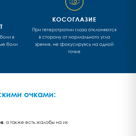
КОСОГЛАЗИЕ
Т
При гетеротропии глаза отклоняются
боли в
в сторону от нормального угла
ные боли
зрения, не фокусируясь на одной
точке
скими очками:
ов
, а также есть жалобы на их