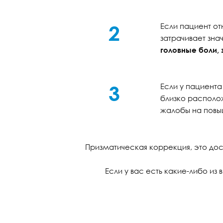
2
Если пациент о
затрачивает зн
головные боли,
3
Если у пациент
близко располож
жалобы на повы
Призматическая коррекция, это до
Если у вас есть какие-либо из