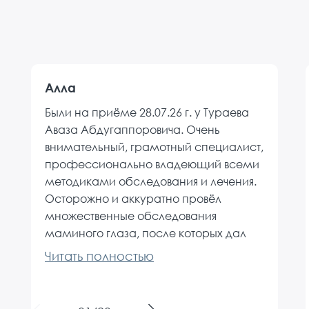
Алла
Были на приёме 28.07.26 г. у Тураева
Аваза Абдугаппоровича. Очень
внимательный, грамотный специалист,
профессионально владеющий всеми
методиками обследования и лечения.
Осторожно и аккуратно провёл
множественные обследования
маминого глаза, после которых дал
нужные рекоментации, четко и понятно
объяснил нашу ситуацию и
посоветовал дальнейшие действия, на
все вопросы терпеливо ответил, вселил