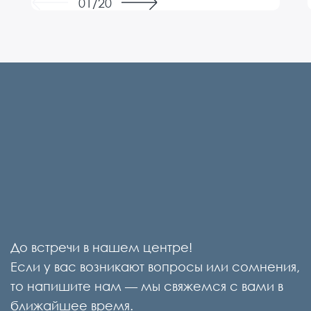
Previous
Next
01/20
надежду и веру в лучшее. Первый раз
ушли от доктора без оставшихся
вопросов, с планом дальнейшего
действия. Побольше бы таких
искренних, любящих своё дело
профессионалов.
До встречи в нашем центре!
Если у вас возникают вопросы или сомнения,
то напишите нам — мы свяжемся с вами в
ближайшее время.