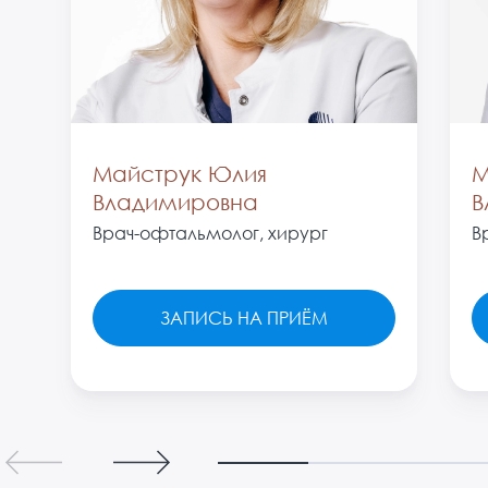
Майструк Юлия
М
Владимировна
В
Врач-офтальмолог, хирург
В
ЗАПИСЬ НА ПРИЁМ