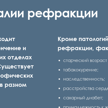
алии рефракции
ходит
Кроме патологий
ончение и
рефракции, фак
их отделах
старческий возраст 
Существует
табакокурение;
рофических
наследственность;
в разном
расстройства серд
сахарный диабет;
принадлежность к 