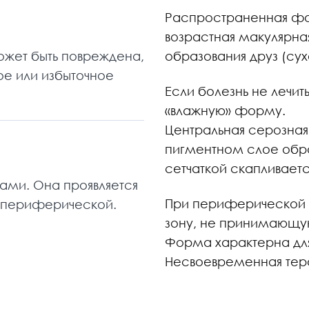
Распространенная ф
возрастная макулярна
может быть повреждена,
образования друз (су
ое или избыточное
Если болезнь не лечит
«влажную» форму.
Центральная серозная
пигментном слое обра
сетчаткой скапливаетс
ами. Она проявляется
При периферической 
и периферической.
зону, не принимающую
Форма характерна для
Несвоевременная тера