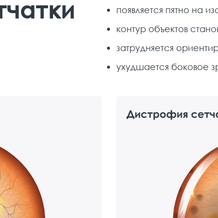
тчатки
появляется пятно на и
контур объектов стано
затрудняется ориенти
ухудшается боковое з