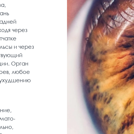
а,
кань
задней
ходя через
тчатке
льсы и через
ствующий
ции. Орган
оев, любое
 ухудшению
ние,
мато-
льно,