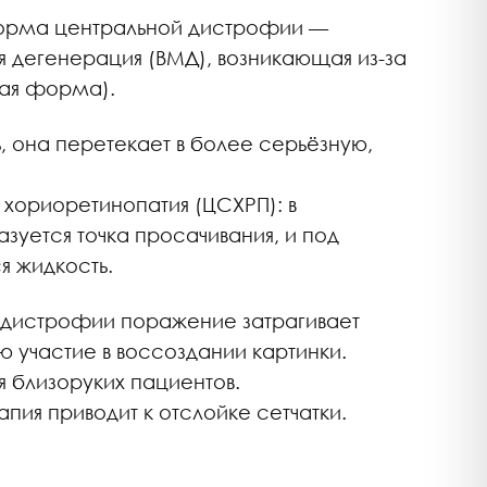
орма центральной дистрофии —
я дегенерация (ВМД), возникающая из-за
хая форма).
ь, она перетекает в более серьёзную,
 хориоретинопатия (ЦСХРП): в
зуется точка просачивания, и под
я жидкость.
дистрофии поражение затрагивает
 участие в воссоздании картинки.
 близоруких пациентов.
пия приводит к отслойке сетчатки.