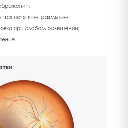
зображении;
вится нечетким, размытым;
ровка при слабом освещении;
рение.