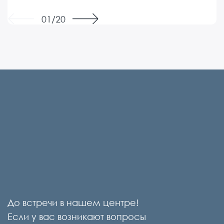
ушли от доктора без оставшихся вопросов, с
Previous
Next
01/20
планом дальнейшего действия. Побольше бы
таких искренних, любящих своё дело
профессионалов.
До встречи в нашем центре!
Если у вас возникают вопросы