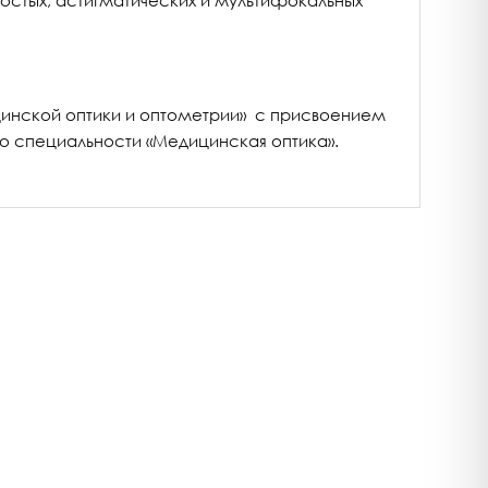
остых, астигматических и мультифокальных
цинской оптики и оптометрии» с присвоением
о специальности «Медицинская оптика».