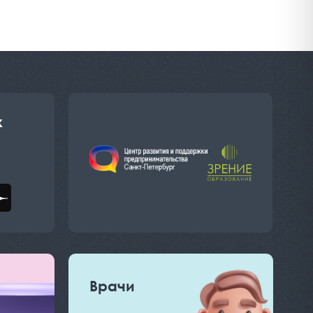
х
Врачи